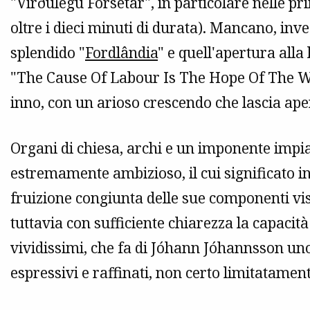
"Virðulegu Forsetar", in particolare nelle pr
oltre i dieci minuti di durata). Mancano, inve
splendido "
Fordlândia
" e quell'apertura alla
"The Cause Of Labour Is The Hope Of The Worl
inno, con un arioso crescendo che lascia aper
Organi di chiesa, archi e un imponente impia
estremamente ambizioso, il cui significato in
fruizione congiunta delle sue componenti vi
tuttavia con sufficiente chiarezza la capacit
vividissimi, che fa di Jóhann Jóhannsson un
espressivi e raffinati, non certo limitatamen