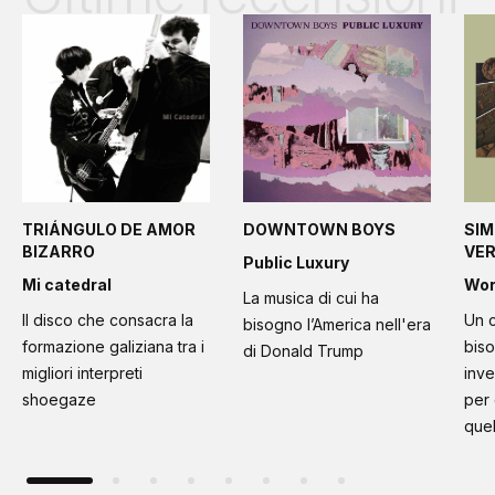
TRIÁNGULO DE AMOR
DOWNTOWN BOYS
SIM
BIZARRO
VE
Public Luxury
Mi catedral
Wo
La musica di cui ha
Il disco che consacra la
Un c
bisogno l’America nell'era
formazione galiziana tra i
bis
di Donald Trump
migliori interpreti
inve
shoegaze
per
quel