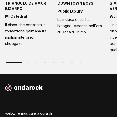
TRIÁNGULO DE AMOR
DOWNTOWN BOYS
SIM
BIZARRO
VE
Public Luxury
Mi Catedral
Wo
La musica di cui ha
Il disco che consacra la
Un c
bisogno l’America nell'era
formazione galiziana tra i
bis
di Donald Trump
migliori interpreti
inve
shoegaze
per
quel
webzine musicale a cura di