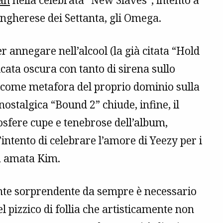
an
nella celebrata “New Slaves”, intento a
ngherese dei Settanta, gli Omega.
r annegare nell’alcool (la già citata “Hold
cata oscura con tanto di sirena sullo
o come metafora del proprio dominio sulla
ostalgica “Bound 2” chiude, infine, il
osfere cupe e tenebrose dell’album,
ntento di celebrare l’amore di Yeezy per i
ua amata Kim.
mente sorprendente da sempre è necessario
l pizzico di follia che artisticamente non