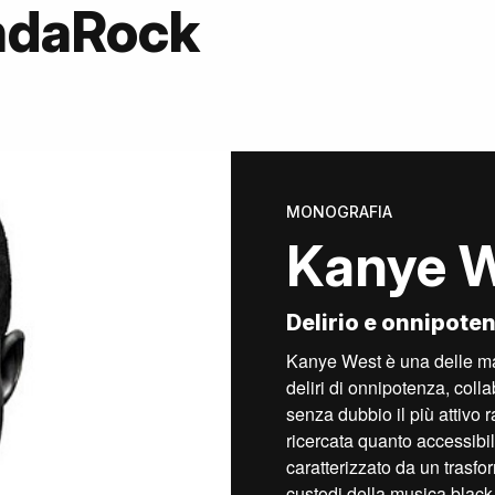
ndaRock
MONOGRAFIA
Kanye 
Delirio e onnipote
Kanye West è una delle mag
deliri di onnipotenza, col
senza dubbio il più attivo 
ricercata quanto accessibil
caratterizzato da un trasfor
custodi della musica blac