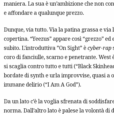
maniera. La sua è un’ambizione che non conos
e affondare a qualunque prezzo.
Dunque, via tutto. Via la patina grassa e via
copertina. “Yeezus” appare così “grezzo” ed e
subito. L’introduttiva ”On Sight” è
cyber-rap
s
coro di fanciulle, scarno e penetrante. West è
si scaglia contro tutto e tutti (“Black Skinh
bordate di synth e urla improvvise, quasi a 
immane delirio (“I Am A God”).
Da un lato c’è la voglia sfrenata di soddisfa
norma. Dall’altro lato è palese la volontà di 