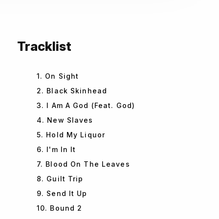
Tracklist
1. On Sight
2. Black Skinhead
3. I Am A God (Feat. God)
4. New Slaves
5. Hold My Liquor
6. I'm In It
7. Blood On The Leaves
8. Guilt Trip
9. Send It Up
10. Bound 2