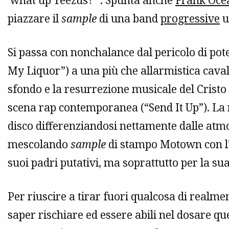
‘what up Yeezus?’”. Spunta anche
Frank Oce
piazzare il
sample
di una band
progressive
u
Si passa con nonchalance dal pericolo di pote
My Liquor”) a una più che allarmistica caval
sfondo e la resurrezione musicale del Crist
scena rap contemporanea (“Send It Up”). La n
disco differenziandosi nettamente dalle atm
mescolando
sample
di stampo Motown con l’i
suoi padri putativi, ma soprattutto per la s
Per riuscire a tirar fuori qualcosa di real
saper rischiare ed essere abili nel dosare que