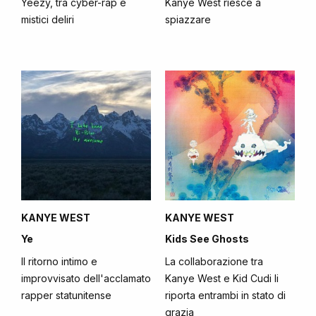
Yeezy, tra cyber-rap e
Kanye West riesce a
mistici deliri
spiazzare
KANYE WEST
KANYE WEST
Ye
Kids See Ghosts
Il ritorno intimo e
La collaborazione tra
improvvisato dell'acclamato
Kanye West e Kid Cudi li
rapper statunitense
riporta entrambi in stato di
grazia