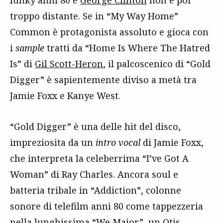
funky anni 80 e
George Clinton
non è poi
troppo distante. Se in “My Way Home”
Common è protagonista assoluto e gioca con
i
sample
tratti da “Home Is Where The Hatred
Is” di
Gil Scott-Heron
, il palcoscenico di “Gold
Digger” è sapientemente diviso a metà tra
Jamie Foxx e Kanye West.
“Gold Digger” è una delle hit del disco,
impreziosita da un
intro vocal
di Jamie Foxx,
che interpreta la celeberrima “I’ve Got A
Woman” di Ray Charles. Ancora soul e
batteria tribale in “Addiction”, colonne
sonore di telefilm anni 80 come tappezzeria
nella lunghissima “We Major”, un Otis