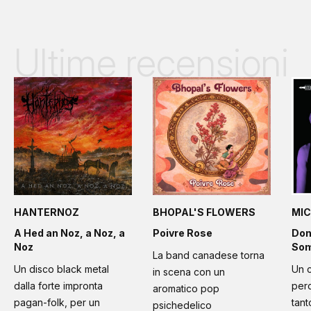
Ultime recensioni
HANTERNOZ
BHOPAL'S FLOWERS
MIC
A Hed an Noz, a Noz, a
Poivre Rose
Don
Noz
Som
La band canadese torna
Un disco black metal
Un 
in scena con un
dalla forte impronta
per
aromatico pop
pagan-folk, per un
tant
psichedelico