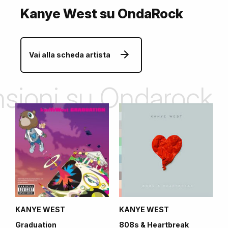
Kanye West su OndaRock
Vai alla scheda artista
ensioni su Ondarock
KANYE WEST
KANYE WEST
Graduation
808s & Heartbreak