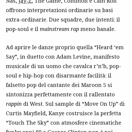
Nas,
Jay-Z
, The Game, Common e Cam’Ron
offrono interpretazioni ordinarie su basi
extra-ordinarie. Due squadre, due intenti: il
pop-soul e il
mainstream rap
meno banale.
Ad aprire le danze proprio quella “Heard ‘em
Say”, in duetto con Adam Levine, manifesto
musicale di un uomo che cavalca r’n’b, pop-
soul e hip-hop con disarmante facilità: il
falsetto pop del cantante dei Maroon 5 si
sintonizza perfettamente con il rallentato
rappin
di West. Sul sample di “Move On Up” di
Curtis Mayfield, Kanye costruisce la perfetta
“Touch The Sky” con atmosfere cinematiche