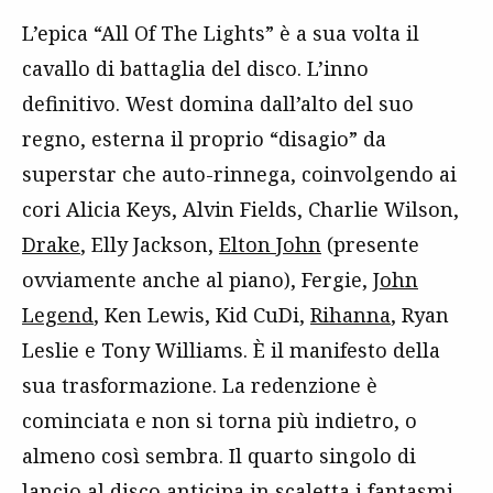
L’epica “All Of The Lights” è a sua volta il
cavallo di battaglia del disco. L’inno
definitivo. West domina dall’alto del suo
regno, esterna il proprio “disagio” da
superstar che auto-rinnega, coinvolgendo ai
cori Alicia Keys, Alvin Fields, Charlie Wilson,
Drake
, Elly Jackson,
Elton John
(presente
ovviamente anche al piano), Fergie,
John
Legend
, Ken Lewis, Kid CuDi,
Rihanna
, Ryan
Leslie e Tony Williams. È il manifesto della
sua trasformazione. La redenzione è
cominciata e non si torna più indietro, o
almeno così sembra. Il quarto singolo di
lancio al disco anticipa in scaletta i fantasmi