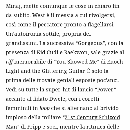
Minaj, mette comunque le cose in chiaro fin
da subito. West è il messia a cui rivolgersi,
così come il peccatore pronto a flagellarsi.
Un’autoironia sottile, propria dei
grandissimi. La successiva “Gorgeous”, con la
presenza di Kid Cudi e Raekwon, sale grazie al
riff
memorabile di “You Showed Me” di Enoch
Light and the Glittering Guitar. È solo la
prima delle trovate geniali esposte poc’anzi.
Vedi su tutte la super-hit di lancio “Power”
accanto al fidato Dwele, con i coretti
femminili in
loop
che si alternano al brivido
imploso della miliare “
21st Century Schizoid
Man
” di
Fripp
e soci, mentre la ritmica delle