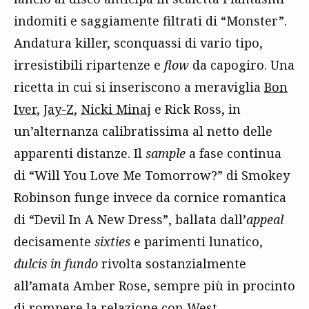
indomiti e saggiamente filtrati di “Monster”.
Andatura killer, sconquassi di vario tipo,
irresistibili ripartenze e
flow
da capogiro. Una
ricetta in cui si inseriscono a meraviglia
Bon
Iver
,
Jay-Z
,
Nicki Minaj
e Rick Ross, in
un’alternanza calibratissima al netto delle
apparenti distanze. Il
sample
a fase continua
di “Will You Love Me Tomorrow?” di Smokey
Robinson funge invece da cornice romantica
di “Devil In A New Dress”, ballata dall’
appeal
decisamente
sixties
e parimenti lunatico,
dulcis in fundo
rivolta sostanzialmente
all’amata Amber Rose, sempre più in procinto
di rompere la relazione con West.