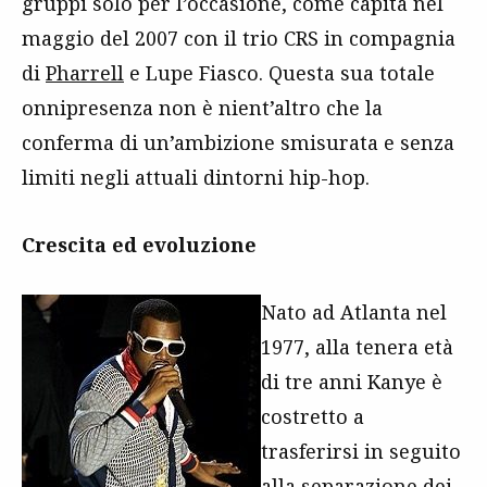
gruppi solo per l’occasione, come capita nel
maggio del 2007 con il trio CRS in compagnia
di
Pharrell
e Lupe Fiasco. Questa sua totale
onnipresenza non è nient’altro che la
conferma di un’ambizione smisurata e senza
limiti negli attuali dintorni hip-hop.
Crescita ed evoluzione
Nato ad Atlanta nel
1977, alla tenera età
di tre anni Kanye è
costretto a
trasferirsi in seguito
alla separazione dei