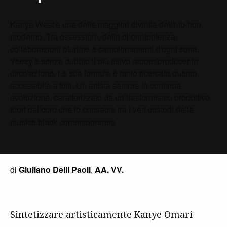
Kanye West è una delle maggiori divinità dell'hip-hop
moderno. Tra ossessioni, deliri di onnipotenza,
collaborazioni plurime e campionamenti d'ogni sorta,
Yeezy è senza dubbio il più attivo rapper/producer in
circolazione. La sua formula è tanto ricercata quanto
accessibile a tutti. Un artista sempre in continua
evoluzione, caratterizzato da un trasformismo produttivo
fuori dal coro che lo consacra tra i veri custodi della
musica black contemporanea
di
Giuliano Delli Paoli
,
AA. VV.
Sintetizzare artisticamente Kanye Omari