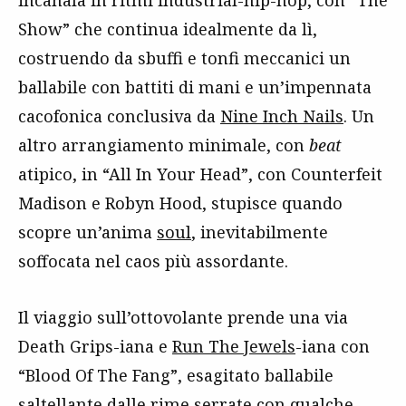
incanala in ritmi industrial-hip-hop, con “The
Show” che continua idealmente da lì,
costruendo da sbuffi e tonfi meccanici un
ballabile con battiti di mani e un’impennata
cacofonica conclusiva da
Nine Inch Nails
. Un
altro arrangiamento minimale, con
beat
atipico, in “All In Your Head”, con Counterfeit
Madison e Robyn Hood, stupisce quando
scopre un’anima
soul
, inevitabilmente
soffocata nel caos più assordante.
Il viaggio sull’ottovolante prende una via
Death Grips-iana e
Run The Jewels
-iana con
“Blood Of The Fang”, esagitato ballabile
saltellante dalle rime serrate con qualche