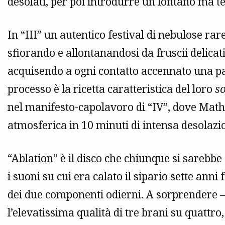
desolati, per poi introdurre un lontano ma t
In “III” un autentico festival di nebulose ra
sfiorando e allontanandosi da fruscii delicat
acquisendo a ogni contatto accennato una par
processo è la ricetta caratteristica del loro
s
nel manifesto-capolavoro di “IV”, dove Math
atmosferica in 10 minuti di intensa desolaz
“Ablation” è il disco che chiunque si sarebbe
i suoni su cui era calato il sipario sette anni 
dei due componenti odierni. A sorprendere 
l’elevatissima qualità di tre brani su quatt