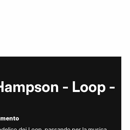
Hampson - Loop -
lamento
delico dei Loop, passando per la musica