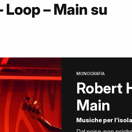
 Loop – Main su
MONOGRAFIA
Robert 
Main
Musiche per l’iso
Dal noise-pop psiche