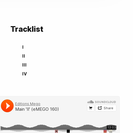
Tracklist
I
II
III
IV