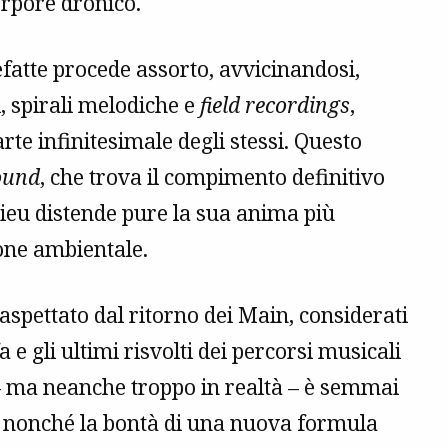
erpore dronico.
refatte procede assorto, avvicinandosi,
i, spirali melodiche e
field recordings
,
te infinitesimale degli stessi. Questo
ound
, che trova il compimento definitivo
ieu distende pure la sua anima più
ione ambientale.
 aspettato dal ritorno dei Main, considerati
fa e gli ultimi risvolti dei percorsi musicali
– ma neanche troppo in realtà – è semmai
ro, nonché la bontà di una nuova formula