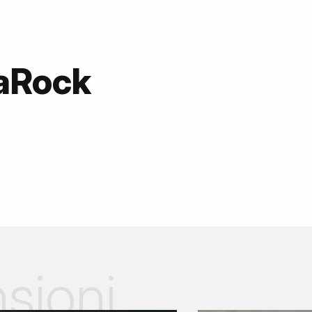
daRock
sioni