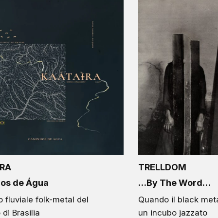
ÌRA
TRELLDOM
os de Água
…By The Word…
lo fluviale folk-metal del
Quando il black meta
 di Brasilia
un incubo jazzato