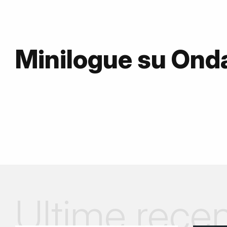
Minilogue su On
Ultime recen