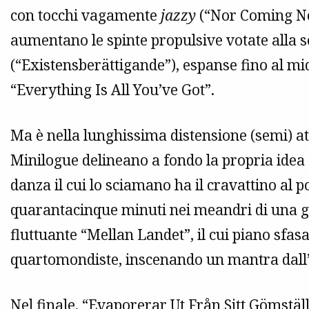
con tocchi vagamente
jazzy
(“Nor Coming No
aumentano le spinte propulsive votate alla s
(“Existensberättigande”), espanse fino al mi
“Everything Is All You’ve Got”.
Ma è nella lunghissima distensione (semi) a
Minilogue delineano a fondo la propria idea
danza il cui lo sciamano ha il cravattino al p
quarantacinque minuti nei meandri di una gi
fluttuante “Mellan Landet”, il cui piano sfasat
quartomondiste, inscenando un mantra dall’
Nel finale, “Evaporerar Ut Från Sitt Gömställ