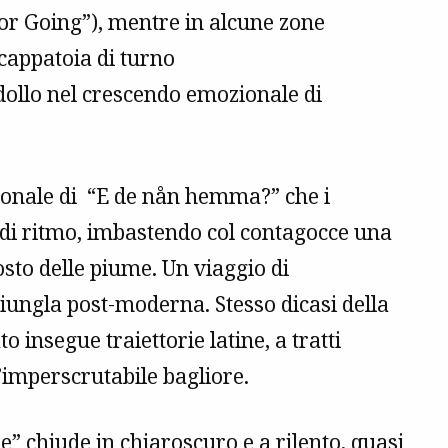
r Going”), mentre in alcune zone
cappatoia di turno
dollo nel crescendo emozionale di
tonale di “E de nån hemma?” che i
 di ritmo, imbastendo col contagocce una
osto delle piume. Un viaggio di
ungla post-moderna. Stesso dicasi della
o insegue traiettorie latine, a tratti
imperscrutabile bagliore.
e” chiude in chiaroscuro e a rilento, quasi