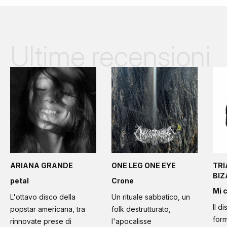
Ultime recensioni
ARIANA GRANDE
ONE LEG ONE EYE
TRI
BI
petal
Crone
Mi 
L'ottavo disco della
Un rituale sabbatico, un
Il d
popstar americana, tra
folk destrutturato,
form
rinnovate prese di
l'apocalisse