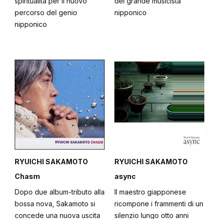
spiritualità per il nuovo
del grande musicista
percorso del genio
nipponico
nipponico
RYUICHI SAKAMOTO
RYUICHI SAKAMOTO
Chasm
async
Dopo due album-tributo alla
Il maestro giapponese
bossa nova, Sakamoto si
ricompone i frammenti di un
concede una nuova uscita
silenzio lungo otto anni