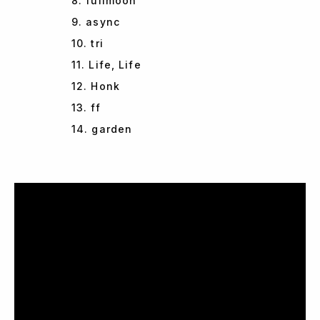
8. fullmoon
9. async
10. tri
11. Life, Life
12. Honk
13. ff
14. garden