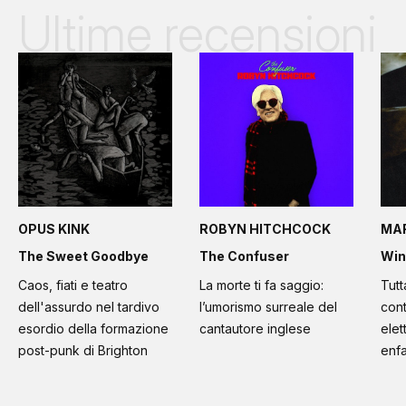
Ultime recensioni
OPUS KINK
ROBYN HITCHCOCK
MA
The Sweet Goodbye
The Confuser
Win
Caos, fiati e teatro
La morte ti fa saggio:
Tutt
dell'assurdo nel tardivo
l’umorismo surreale del
cont
esordio della formazione
cantautore inglese
elet
post-punk di Brighton
enfa