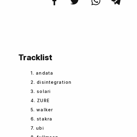
Tracklist
1. andata
2. disintegration
3. solari
4. ZURE
5. walker
6. stakra
7. ubi