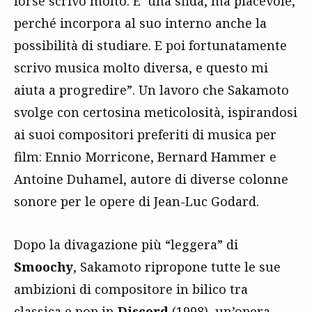
forse scrivo molto. E’ una sfida, ma piacevole,
perché incorpora al suo interno anche la
possibilità di studiare. E poi fortunatamente
scrivo musica molto diversa, e questo mi
aiuta a progredire”. Un lavoro che Sakamoto
svolge con certosina meticolosità, ispirandosi
ai suoi compositori preferiti di musica per
film: Ennio Morricone, Bernard Hammer e
Antoine Duhamel, autore di diverse colonne
sonore per le opere di Jean-Luc Godard.
Dopo la divagazione più “leggera” di
Smoochy
, Sakamoto ripropone tutte le sue
ambizioni di compositore in bilico tra
classica e pop in
Discord
(1998), un’opera