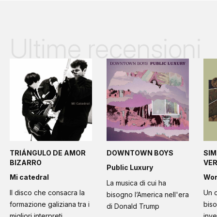
Ultime recensioni
TRIÁNGULO DE AMOR
DOWNTOWN BOYS
SIM
BIZARRO
VE
Public Luxury
Mi catedral
Wo
La musica di cui ha
Il disco che consacra la
Un c
bisogno l’America nell'era
formazione galiziana tra i
bis
di Donald Trump
migliori interpreti
inve