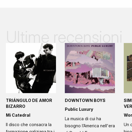
Ultime recensioni
TRIÁNGULO DE AMOR
DOWNTOWN BOYS
SIM
BIZARRO
VE
Public Luxury
Mi Catedral
Wo
La musica di cui ha
Il disco che consacra la
Un c
bisogno l’America nell'era
formazione galiziana tra i
bis