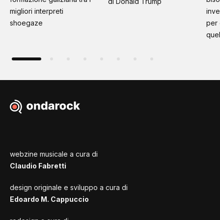
di Donald Trump
migliori interpreti
inve
shoegaze
per
quel
webzine musicale a cura di
Claudio Fabretti
design originale e sviluppo a cura di
Edoardo M. Cappuccio