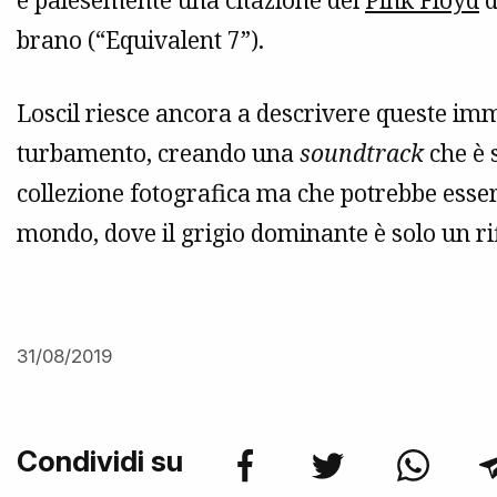
è palesemente una citazione dei
Pink Floyd
d
brano (“Equivalent 7”).
Loscil riesce ancora a descrivere queste i
turbamento, creando una
soundtrack
che è 
collezione fotografica ma che potrebbe essere 
mondo, dove il grigio dominante è solo un ri
31/08/2019
Condividi su