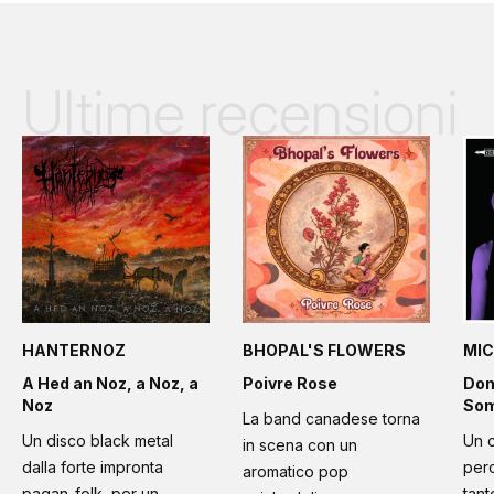
Ultime recensioni
HANTERNOZ
BHOPAL'S FLOWERS
MIC
A Hed an Noz, a Noz, a
Poivre Rose
Don
Noz
Som
La band canadese torna
Un disco black metal
Un 
in scena con un
dalla forte impronta
per
aromatico pop
pagan-folk, per un
tant