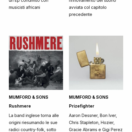
un Ep condiviso con
rinnovamento del suono
musicisti africani
avviata col capitolo
precedente
MUMFORD & SONS
MUMFORD & SONS
Rushmere
Prizefighter
La band inglese torna alle
Aaron Dessner, Bon Iver,
origini riesumando le sue
Chris Stapleton, Hozier,
radici country-folk, sotto
Gracie Abrams e Gigi Perez