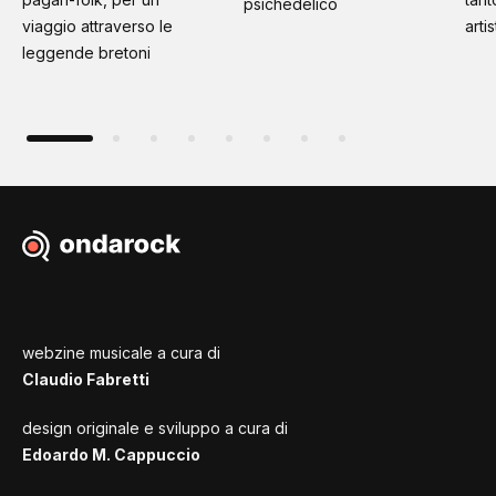
psichedelico
viaggio attraverso le
artis
leggende bretoni
webzine musicale a cura di
Claudio Fabretti
design originale e sviluppo a cura di
Edoardo M. Cappuccio