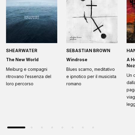
SHEARWATER
SEBASTIAN BROWN
HA
The New World
Windrose
A H
Noz
Meiburg e compagni
Blues scarno, meditativo
Un d
ritrovano l’essenza del
e ipnotico per il musicista
dall
loro percorso
romano
paga
viag
leg