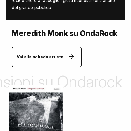
rock e che ora raccoglie i giusti riconoscimenti anche
del grande pubblico
Meredith Monk su OndaRock
Vai alla scheda artista
ensioni su Ondarock