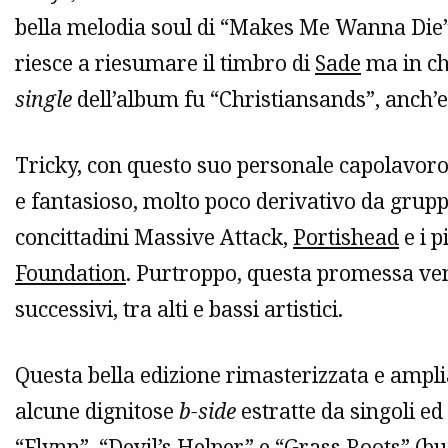
bella melodia soul di “Makes Me Wanna Die”,
riesce a riesumare il timbro di
Sade
ma in c
single
dell’album fu “Christiansands”, anch’
Tricky, con questo suo personale capolavoro
e fantasioso, molto poco derivativo da grup
concittadini Massive Attack,
Portishead
e i 
Foundation
. Purtroppo, questa promessa ven
successivi, tra alti e bassi artistici.
Questa bella edizione rimasterizzata e ampl
alcune dignitose
b-side
estratte da singoli ed 
“Flynn”, “Devil’s Helper” e “Grass Roots” (b