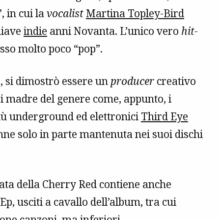
 in cui la
vocalist
Martina Topley-Bird
hiave
indie
anni Novanta. L’unico vero
hit-
esso molto poco “pop”.
, si dimostrò essere un
producer
creativo
pi madre del genere come, appunto, i
più underground ed elettronici
Third Eye
ne solo in parte mantenuta nei suoi dischi
iata della Cherry Red contiene anche
Ep, usciti a cavallo dell’album, tra cui
uone canzoni, ma inferiori