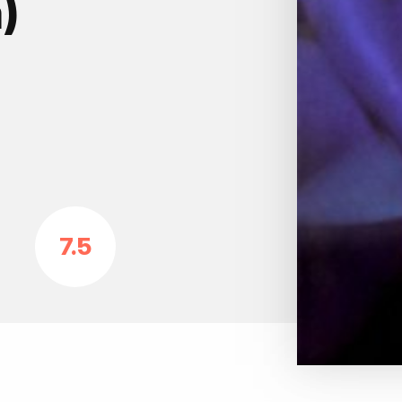
)
7.5