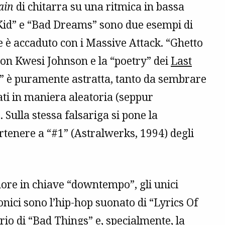
ain
di chitarra su una ritmica in bassa
 Kid” e “Bad Dreams” sono due esempi di
 è accaduto con i Massive Attack. “Ghetto
nton Kwesi Johnson e la “poetry” dei
Last
g” è puramente astratta, tanto da sembrare
ati in maniera aleatoria (seppur
ulla stessa falsariga si pone la
rtenere a “#1” (Astralwerks, 1994) degli
ore in chiave “downtempo”, gli unici
nonici sono l’hip-hop suonato di “Lyrics Of
rio di “Bad Things” e, specialmente, la