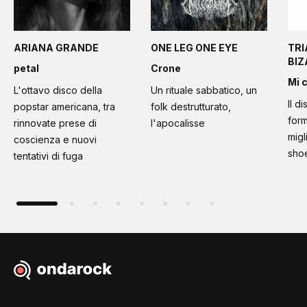
ARIANA GRANDE
ONE LEG ONE EYE
TRI
BI
petal
Crone
Mi 
L'ottavo disco della
Un rituale sabbatico, un
Il d
popstar americana, tra
folk destrutturato,
form
rinnovate prese di
l'apocalisse
migl
coscienza e nuovi
sho
tentativi di fuga