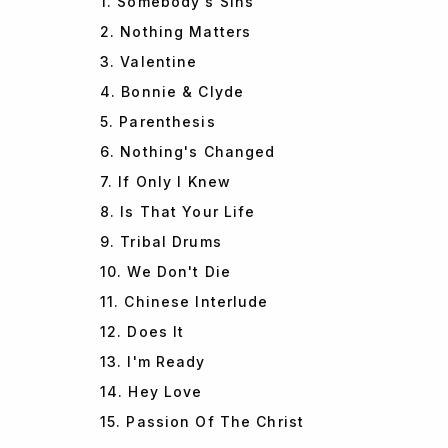
1. Somebody's Sins
2. Nothing Matters
3. Valentine
4. Bonnie & Clyde
5. Parenthesis
6. Nothing's Changed
7. If Only I Knew
8. Is That Your Life
9. Tribal Drums
10. We Don't Die
11. Chinese Interlude
12. Does It
13. I'm Ready
14. Hey Love
15. Passion Of The Christ