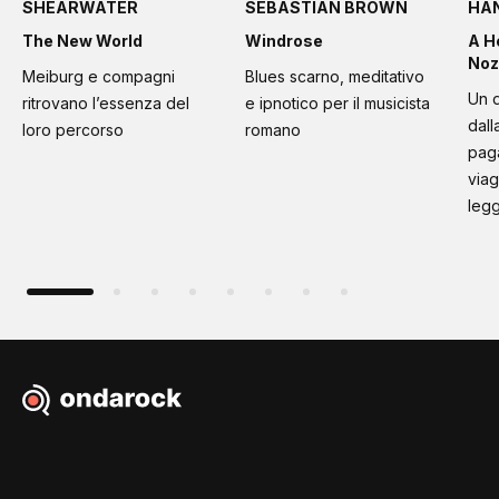
SHEARWATER
SEBASTIAN BROWN
HA
The New World
Windrose
A H
Noz
Meiburg e compagni
Blues scarno, meditativo
Un d
ritrovano l’essenza del
e ipnotico per il musicista
dall
loro percorso
romano
paga
viag
leg