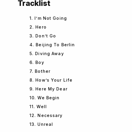
Tracklist
1. I’m Not Going
2. Hero
3. Don’t Go
4. Beijing To Berlin
5. Diving Away
6. Boy
7. Bother
8. How’s Your Life
9. Here My Dear
10. We Begin
11. Well
12. Necessary
13. Unreal