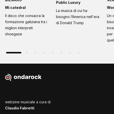
Public Luxury
Mi catedral
Wo
La musica di cui ha
Il disco che consacra la
Un c
bisogno l’America nell'era
formazione galiziana tra i
bis
di Donald Trump
migliori interpreti
inve
shoegaze
per
quel
webzine musicale a cura di
Claudio Fabretti