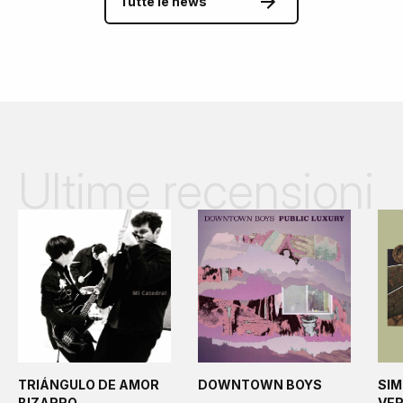
Tutte le news
Ultime recensioni
TRIÁNGULO DE AMOR
DOWNTOWN BOYS
SIM
BIZARRO
VE