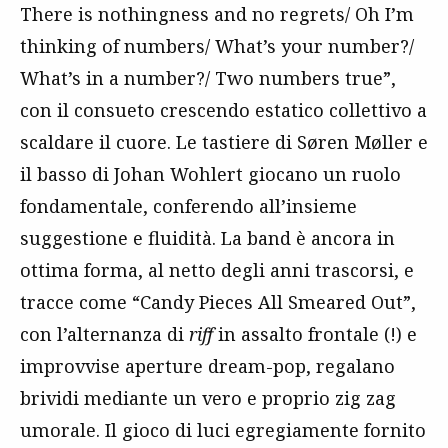
There is nothingness and no regrets/ Oh I’m
thinking of numbers/ What’s your number?/
What’s in a number?/ Two numbers true”,
con il consueto crescendo estatico collettivo a
scaldare il cuore. Le tastiere di Søren Møller e
il basso di Johan Wohlert giocano un ruolo
fondamentale, conferendo all’insieme
suggestione e fluidità. La band è ancora in
ottima forma, al netto degli anni trascorsi, e
tracce come “Candy Pieces All Smeared Out”,
con l’alternanza di
riff
in assalto frontale (!) e
improvvise aperture dream-pop, regalano
brividi mediante un vero e proprio zig zag
umorale. Il gioco di luci egregiamente fornito