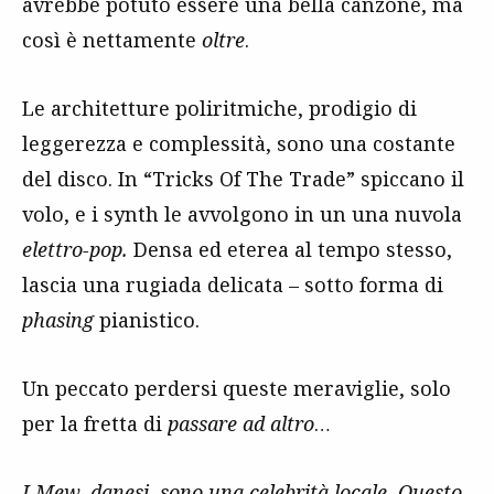
avrebbe potuto essere una bella canzone, ma
così è nettamente
oltre
.
Le architetture poliritmiche, prodigio di
leggerezza e complessità, sono una costante
del disco. In “Tricks Of The Trade” spiccano il
volo, e i synth le avvolgono in un una nuvola
elettro-pop.
Densa ed eterea al tempo stesso,
lascia una rugiada delicata – sotto forma di
phasing
pianistico.
Un peccato perdersi queste meraviglie, solo
per la fretta di
passare ad altro
…
I Mew, danesi, sono una celebrità locale. Questo