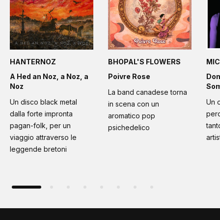
HANTERNOZ
BHOPAL'S FLOWERS
MIC
A Hed an Noz, a Noz, a
Poivre Rose
Don
Noz
Som
La band canadese torna
Un disco black metal
Un 
in scena con un
dalla forte impronta
per
aromatico pop
pagan-folk, per un
tant
psichedelico
viaggio attraverso le
artis
leggende bretoni