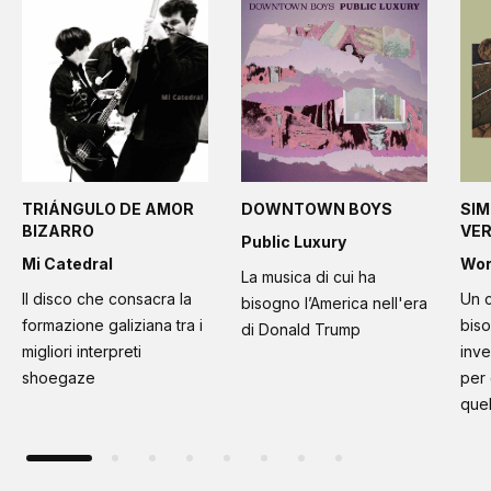
TRIÁNGULO DE AMOR
DOWNTOWN BOYS
SIM
BIZARRO
VE
Public Luxury
Mi Catedral
Wo
La musica di cui ha
Il disco che consacra la
Un c
bisogno l’America nell'era
formazione galiziana tra i
bis
di Donald Trump
migliori interpreti
inve
shoegaze
per
quel