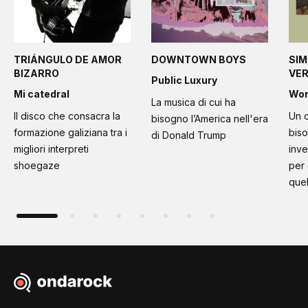
TRIÁNGULO DE AMOR
DOWNTOWN BOYS
SIM
BIZARRO
VE
Public Luxury
Mi catedral
Wo
La musica di cui ha
Il disco che consacra la
Un c
bisogno l’America nell'era
formazione galiziana tra i
bis
di Donald Trump
migliori interpreti
inve
shoegaze
per
quel