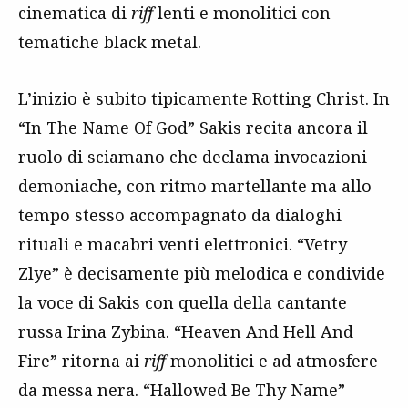
cinematica di
riff
lenti e monolitici con
tematiche black metal.
L’inizio è subito tipicamente Rotting Christ. In
“In The Name Of God” Sakis recita ancora il
ruolo di sciamano che declama invocazioni
demoniache, con ritmo martellante ma allo
tempo stesso accompagnato da dialoghi
rituali e macabri venti elettronici. “Vetry
Zlye” è decisamente più melodica e condivide
la voce di Sakis con quella della cantante
russa Irina Zybina. “Heaven And Hell And
Fire” ritorna ai
riff
monolitici e ad atmosfere
da messa nera. “Hallowed Be Thy Name”