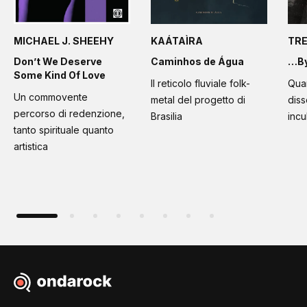
MICHAEL J. SHEEHY
KAÁTAÌRA
TR
Don’t We Deserve
Caminhos de Água
…By
Some Kind Of Love
Il reticolo fluviale folk-
Quan
Un commovente
metal del progetto di
diss
percorso di redenzione,
Brasilia
incu
tanto spirituale quanto
artistica