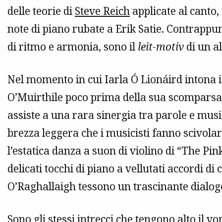
delle teorie di
Steve Reich
applicate al canto
note di piano rubate a Erik Satie. Contrappun
di ritmo e armonia, sono il
leit-motiv
di un a
Nel momento in cui Iarla Ó Lionáird intona i
O’Muirthile poco prima della sua scomparsa 
assiste a una rara sinergia tra parole e mus
brezza leggera che i musicisti fanno scivola
l’estatica danza a suon di violino di “The Pi
delicati tocchi di piano a vellutati accordi 
O’Raghallaigh tessono un trascinante dialogo 
Sono gli stessi intrecci che tengono alto il v