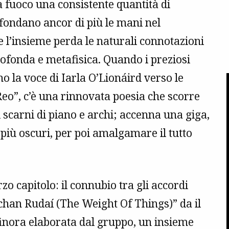
 fuoco una consistente quantità di
fondano ancor di più le mani nel
 l’insieme perda le naturali connotazioni
rofonda e metafisica. Quando i preziosi
 la voce di Iarla O’Lionáird verso le
“Reo”, c’è una rinnovata poesia che scorre
ni scarni di piano e archi; accenna una giga,
 più oscuri, per poi amalgamare il tutto
zo capitolo: il connubio tra gli accordi
áchan Rudaí (The Weight Of Things)” da il
inora elaborata dal gruppo, un insieme