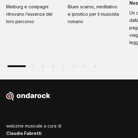
Noz
Meiburg e compagni
Blues scarno, meditativo
Un d
ritrovano l’essenza del
e ipnotico per il musicista
dall
loro percorso
romano
paga
viag
leg
webzine musicale a cura di
Claudio Fabretti