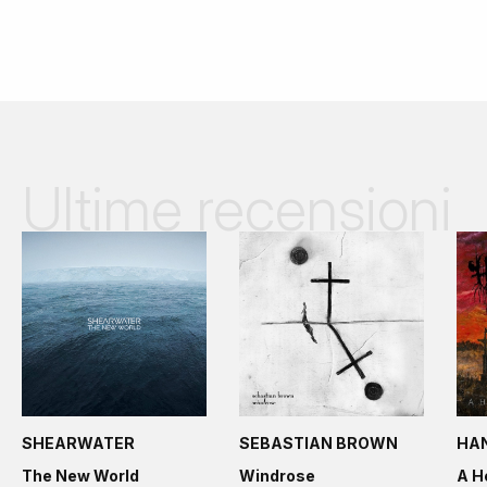
Ultime recensioni
SHEARWATER
SEBASTIAN BROWN
HA
The New World
Windrose
A H