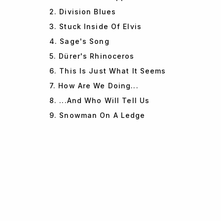
2. Division Blues
3. Stuck Inside Of Elvis
4. Sage's Song
5. Dürer's Rhinoceros
6. This Is Just What It Seems
7. How Are We Doing...
8. ...And Who Will Tell Us
9. Snowman On A Ledge