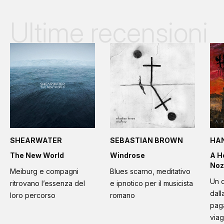
Ultime recensioni
SHEARWATER
SEBASTIAN BROWN
HA
The New World
Windrose
A H
Noz
Meiburg e compagni
Blues scarno, meditativo
Un d
ritrovano l’essenza del
e ipnotico per il musicista
dall
loro percorso
romano
paga
viag