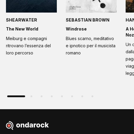
SHEARWATER
SEBASTIAN BROWN
HA
The New World
Windrose
A H
Noz
Meiburg e compagni
Blues scarno, meditativo
Un d
ritrovano l’essenza del
e ipnotico per il musicista
dall
loro percorso
romano
paga
viag
leg