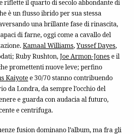
riflette il quarto di secolo abbondante di
he è un flusso ibrido per sua stessa
aversando una brillante fase di rinascita,
apaci di farne, oggi come a cavallo del
zzazione.
Kamaal Williams
,
Yussef Dayes
,
odati; Ruby Rushton,
Joe Armon-Jones
e il
che promettenti nuove leve; perfino
us Kaiyote
e 30/70 stanno contribuendo
rio da Londra, da sempre l’occhio del
genere e guarda con audacia al futuro,
cente e centrifuga.
fluenze fusion dominano l’album, ma fra gli