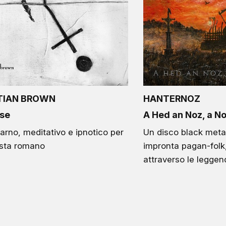
TIAN BROWN
HANTERNOZ
se
A Hed an Noz, a No
arno, meditativo e ipnotico per
Un disco black metal
ista romano
impronta pagan-folk,
attraverso le leggen