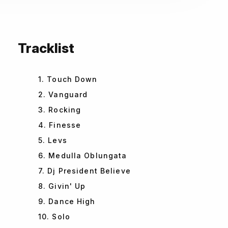
Tracklist
1. Touch Down
2. Vanguard
3. Rocking
4. Finesse
5. Levs
6. Medulla Oblungata
7. Dj President Believe
8. Givin' Up
9. Dance High
10. Solo