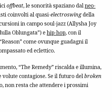
ici
offbeat
, le sonorità spaziano dal
neo-
ti coinvolti al quasi-
electroswing
della
cursioni in campo soul-jazz (Allysha Joy
edulla Oblungata”) e
hip-hop
, con il
n “Reason” come ovunque guadagni il
mpassato ed eclettico.
mento, “The Remedy” riscalda e illumina,
volute contagiose. Se il futuro del
broken
lo, non resta che attendere i prossimi