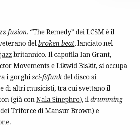
zz fusion
. “The Remedy” dei LCSM è il
 veterano del
broken beat
, lanciato nel
jazz
britannico. Il capofila
Ian Grant,
Sector Movements e Likwid Biskit, si occupa
ra i gorghi
sci-fi/funk
del disco si
i altri musicisti, tra cui svettano il
on (già con
Nala Sinephro
), il
drumming
dei Triforce di Mansur Brown) e
one.