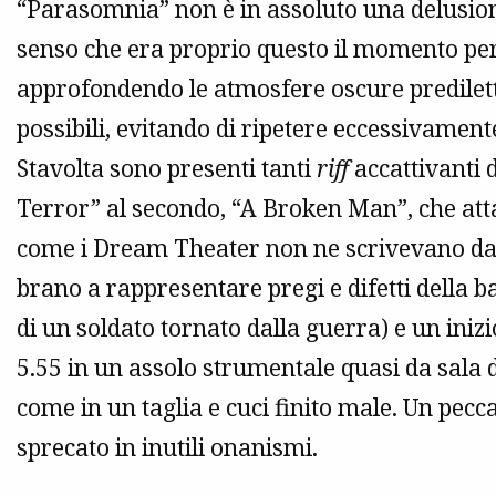
“Parasomnia” non è in assoluto una delusio
senso che era proprio questo il momento per
approfondendo le atmosfere oscure predilet
possibili, evitando di ripetere eccessivamen
Stavolta sono presenti tanti
riff
accattivanti 
Terror” al secondo, “A Broken Man”, che at
come i Dream Theater non ne scrivevano da 
brano a rappresentare pregi e difetti della b
di un soldato tornato dalla guerra) e un iniz
5.55 in un assolo strumentale quasi da sala d
come in un taglia e cuci finito male. Un pecc
sprecato in inutili onanismi.