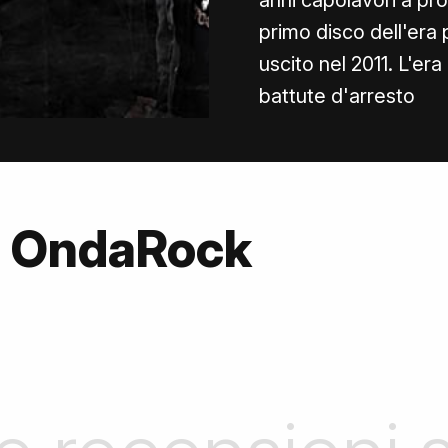
anni capolavori a pr
primo disco dell'era
uscito nel 2011. L'era
battute d'arresto
u OndaRock