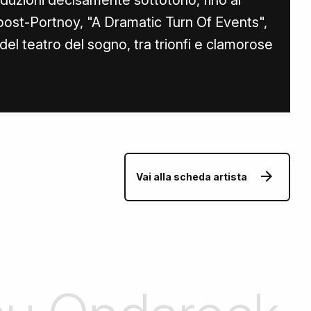
oduzioni decisamente sottotono, fino al
 post-Portnoy, "A Dramatic Turn Of Events",
 del teatro del sogno, tra trionfi e clamorose
Vai alla scheda artista