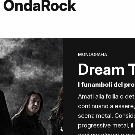
u OndaRock
MONOGRAFIA
Dream T
I funamboli del pr
Amati alla follia o d
continuano a essere, 
scena metal. Conside
progressive metal, i