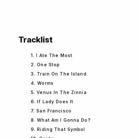
Tracklist
1. I Ate The Most
2. One Stop
3. Train On The Island
4. Worms
5. Venus In The Zinnia
6. If Lady Does It
7. San Francisco
8. What Am I Gonna Do?
9. Riding That Symbol