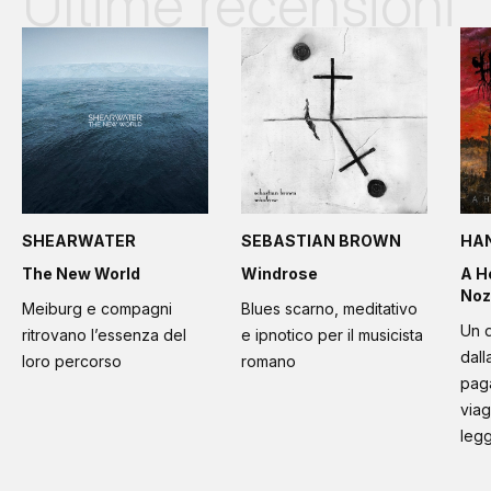
Ultime recensioni
SHEARWATER
SEBASTIAN BROWN
HA
The New World
Windrose
A H
Noz
Meiburg e compagni
Blues scarno, meditativo
Un d
ritrovano l’essenza del
e ipnotico per il musicista
dall
loro percorso
romano
paga
viag
leg