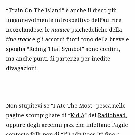
“Train On The Island” è anche il disco più
ingannevolmente introspettivo dell’autrice
neozelandese: le
nuance
psichedeliche della
title track
e gli accordi fuori tono della breve e
spoglia “Riding That Symbol” sono confini,
ma anche punti di partenza per inedite
divagazioni.
Non stupitevi se “I Ate The Most” pesca nelle
pagine scompigliate di “
Kid A
” dei
Radiohead
,
oppure degli accenni jazz che infettano l’agile
contesto folk-pop di “If Lady Does It” fino a