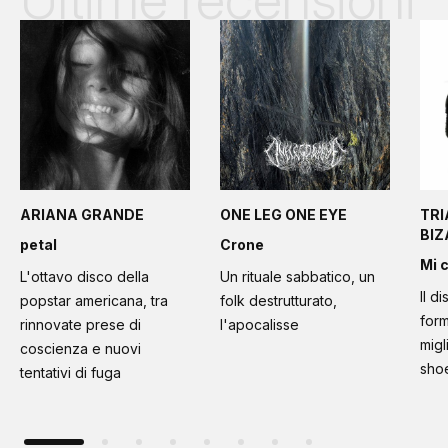
ARIANA GRANDE
ONE LEG ONE EYE
TRI
BI
petal
Crone
Mi 
L'ottavo disco della
Un rituale sabbatico, un
Il d
popstar americana, tra
folk destrutturato,
form
rinnovate prese di
l'apocalisse
migl
coscienza e nuovi
sho
tentativi di fuga