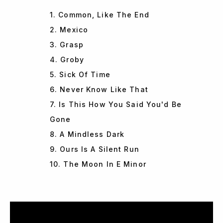
1. Common, Like The End
2. Mexico
3. Grasp
4. Groby
5. Sick Of Time
6. Never Know Like That
7. Is This How You Said You'd Be
Gone
8. A Mindless Dark
9. Ours Is A Silent Run
10. The Moon In E Minor