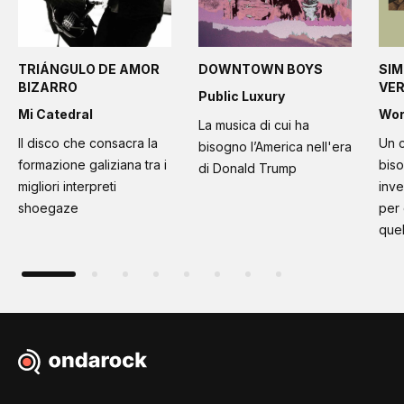
TRIÁNGULO DE AMOR
DOWNTOWN BOYS
SIM
BIZARRO
VE
Public Luxury
Mi Catedral
Wo
La musica di cui ha
Il disco che consacra la
Un c
bisogno l’America nell'era
formazione galiziana tra i
bis
di Donald Trump
migliori interpreti
inve
shoegaze
per
quel