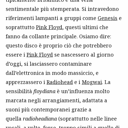
sentimentale più stemperata. Si intravedono
riferimenti lampanti a gruppi come
Genesis
e
soprattutto
Pink Floyd
, questi ultimi che
fanno da collante principale. Osiamo dire:
questo disco è proprio ciò che potrebbero
essere i
Pink Floyd
se nascessero al giorno
d’oggi, si lasciassero contaminare
dall’elettronica in modo massiccio, e
apprezzassero i
Radiohead
e i
Mogwai
. La
sensibilità
floydiana
è un’influenza molto
marcata negli arrangiamenti, adattata a
suoni più contemporanei grazie a
quella
radioheadiana
(soprattutto nelle linee
vocali, a volte, forse, troppo simili a quelle di