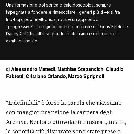
Una formazione poliedrica e caleidoscopica, sempre
impegnata a fondere e rimescolare i generi più diversi fra
trip-hop, pop, elettronica, rock e un approccio
"progressive". Il crogiolo sonoro personale di Darius Keeler e
Danny Griffiths, all'insegna dell'eclettismo e dei numerosi
cambi di line-up.
di
Alessandro Mattedi
,
Matthias Stepancich
,
Claudio
Fabretti
,
Cristiano Orlando
,
Marco Sgrignoli
“Indefinibili” è forse la parola che riassume
con maggior precisione la carriera degli
Archive. Nei loro ottovolanti musicali, infatti,
le sonorità più disparate sono state prese e