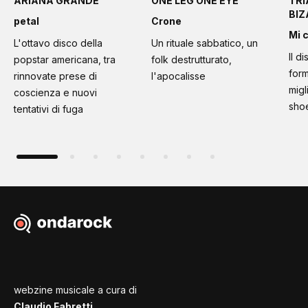
ARIANA GRANDE
ONE LEG ONE EYE
TRI
BI
petal
Crone
Mi 
L'ottavo disco della
Un rituale sabbatico, un
Il d
popstar americana, tra
folk destrutturato,
form
rinnovate prese di
l'apocalisse
migl
coscienza e nuovi
sho
tentativi di fuga
webzine musicale a cura di
Claudio Fabretti