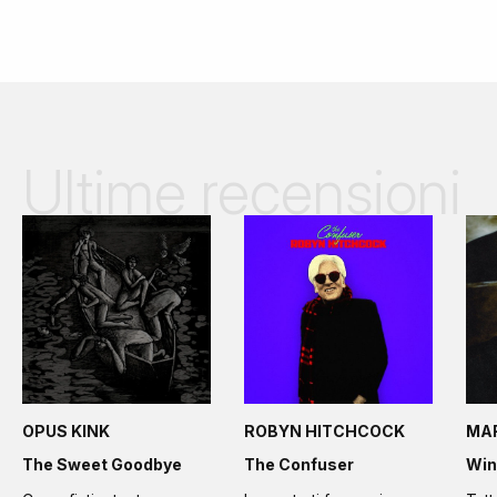
Ultime recensioni
OPUS KINK
ROBYN HITCHCOCK
MA
The Sweet Goodbye
The Confuser
Win