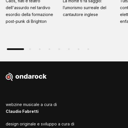
Caos, fiati e teatro
La morte ti fa saggio:
Tutt
dell'assurdo nel tardivo
l’umorismo surreale del
cont
esordio della formazione
cantautore inglese
elet
post-punk di Brighton
enfa
webzine musicale a cura di
Claudio Fabretti
design originale e sviluppo a cura di