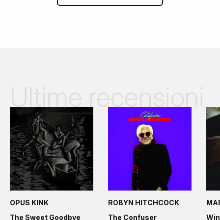
Ultime recensioni
OPUS KINK
ROBYN HITCHCOCK
MA
The Sweet Goodbye
The Confuser
Win