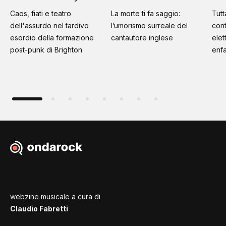
Caos, fiati e teatro
La morte ti fa saggio:
Tutt
dell'assurdo nel tardivo
l’umorismo surreale del
cont
esordio della formazione
cantautore inglese
elet
post-punk di Brighton
enfa
webzine musicale a cura di
Claudio Fabretti