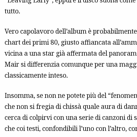
“Leaving Early”, eppure il disco suona come i
tutto.
Vero capolavoro dell’album è probabilmente 
chart dei primi 80, giusto affiancata all’amm
vicina a una star già affermata del panora
Mair si differenzia comunque per una maggio
classicamente inteso.
Insomma, se non ne potete più del “fenome
che non si fregia di chissà quale aura di 
cerca di colpirvi con una serie di canzoni di
che coi testi, confondibili l’uno con l’altro, 