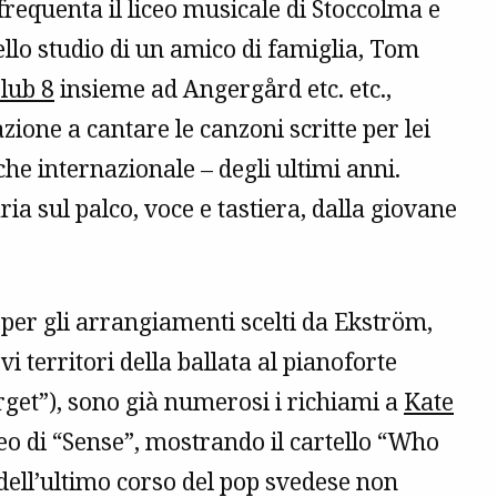
 frequenta il liceo musicale di Stoccolma e
llo studio di un amico di famiglia, Tom
lub 8
insieme ad Angergård etc. etc.,
azione a cantare le canzoni scritte per lei
he internazionale – degli ultimi anni.
ria sul palco, voce e tastiera, dalla giovane
’ per gli arrangiamenti scelti da Ekström,
i territori della ballata al pianoforte
get”), sono già numerosi i richiami a
Kate
deo di “Sense”, mostrando il cartello “Who
i dell’ultimo corso del pop svedese non