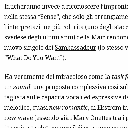
faticheranno invece a riconoscere l’impront
nella stessa “Sense”, che solo gli arrangiame
l’interpretazione più colorita (uno degli stac
svedese degli ultimi anni) della Mair rendon
nuovo singolo dei
Sambassadeur
(lo stesso 
“What Do You Want”).
Ha veramente del miracoloso come la
task 
un
sound
, una proposta complessiva così sol
tagliata sulle capacità vocali ed espressive 
melodico, quasi
new romantic
, di Ekström in
new wave
(essendo già i Mary Onettes tra i più