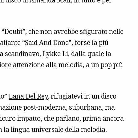
l disco di Amanda Mair, in tutto e per
“Doubt”, che non avrebbe sfigurato nelle
aliante “Said And Done”, forse la più
ma scandinavo,
Lykke Li
, dalla quale la
re attenzione alla melodia, a un pop più
no”
Lana Del Rey
, rifugiatevi in un disco
dannazione post-moderna, suburbana, ma
 sicuro impatto, che parlano, prima ancora
con la lingua universale della melodia.