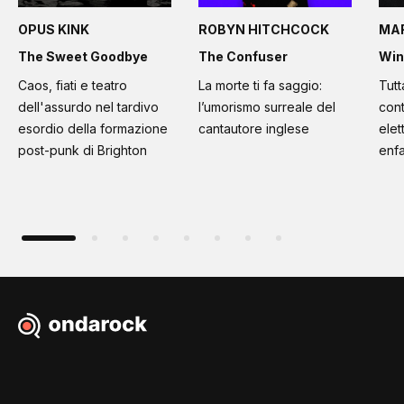
OPUS KINK
ROBYN HITCHCOCK
MA
The Sweet Goodbye
The Confuser
Win
Caos, fiati e teatro
La morte ti fa saggio:
Tutt
dell'assurdo nel tardivo
l’umorismo surreale del
cont
esordio della formazione
cantautore inglese
elet
post-punk di Brighton
enfa