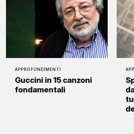
APPROFONDIMENTI
AP
Guccini in 15 canzoni
Sp
fondamentali
da
tu
d