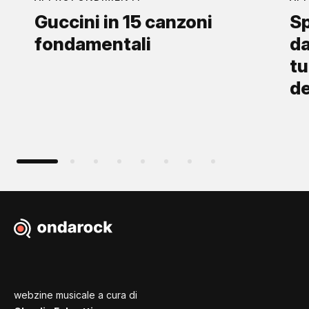
Guccini in 15 canzoni
Sp
fondamentali
da
tu
d
webzine musicale a cura di