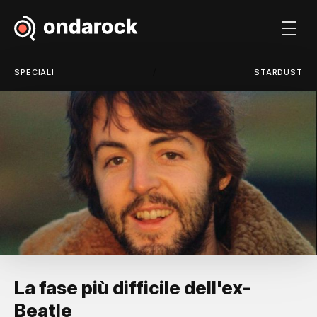
/
SPECIALI
STARDUST
La fase più difficile dell'ex-
Beatle