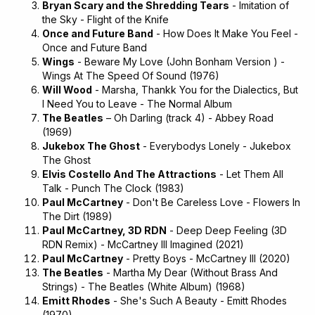
Bryan Scary and the Shredding Tears
- Imitation of
the Sky - Flight of the Knife
Once and Future Band
- How Does It Make You Feel -
Once and Future Band
Wings
- Beware My Love (John Bonham Version ) -
Wings At The Speed Of Sound (1976)
Will Wood
- Marsha, Thankk You for the Dialectics, But
I Need You to Leave - The Normal Album
The Beatles
– Oh Darling (track 4) - Abbey Road
(1969)
Jukebox The Ghost
- Everybodys Lonely - Jukebox
The Ghost
Elvis Costello And The Attractions
- Let Them All
Talk - Punch The Clock (1983)
Paul McCartney
- Don't Be Careless Love - Flowers In
The Dirt (1989)
Paul McCartney, 3D RDN
- Deep Deep Feeling (3D
RDN Remix) - McCartney III Imagined (2021)
Paul McCartney
- Pretty Boys - McCartney III (2020)
The Beatles
- Martha My Dear (Without Brass And
Strings) - The Beatles (White Album) (1968)
Emitt Rhodes
- She's Such A Beauty - Emitt Rhodes
(1970)