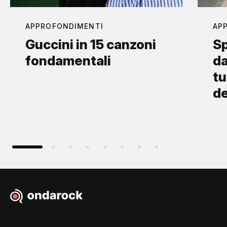
APPROFONDIMENTI
AP
Guccini in 15 canzoni
Sp
fondamentali
da
tu
d