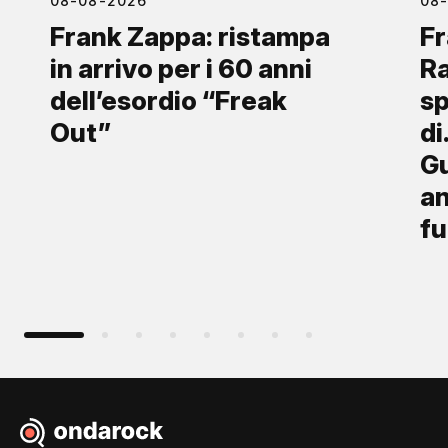
08-08-2026
08
Frank Zappa: ristampa
Fr
in arrivo per i 60 anni
Ra
dell’esordio “Freak
sp
Out”
di
Gu
an
fu