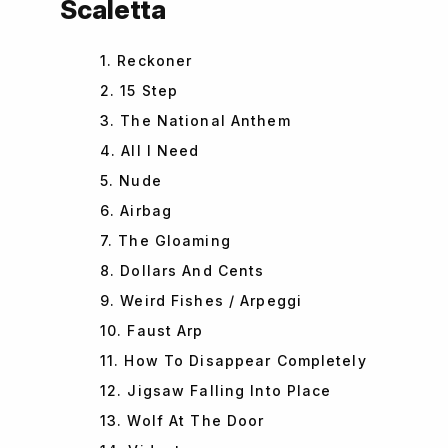
Scaletta
1. Reckoner
2. 15 Step
3. The National Anthem
4. All I Need
5. Nude
6. Airbag
7. The Gloaming
8. Dollars And Cents
9. Weird Fishes / Arpeggi
10. Faust Arp
11. How To Disappear Completely
12. Jigsaw Falling Into Place
13. Wolf At The Door