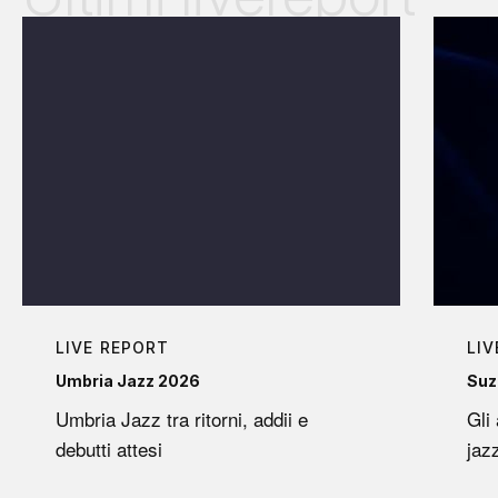
LIVE REPORT
LIV
Umbria Jazz 2026
Suz
Umbria Jazz tra ritorni, addii e
Gli
debutti attesi
jaz