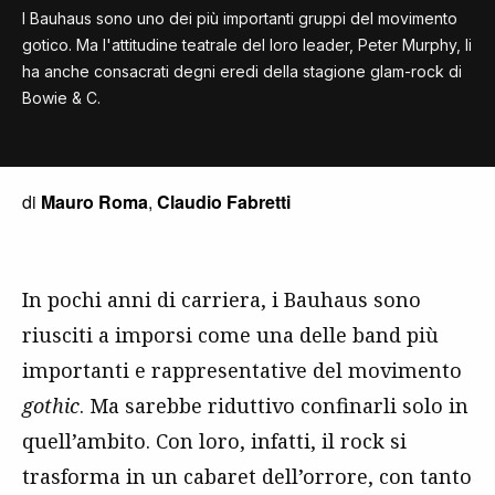
I Bauhaus sono uno dei più importanti gruppi del movimento
gotico. Ma l'attitudine teatrale del loro leader, Peter Murphy, li
ha anche consacrati degni eredi della stagione glam-rock di
Bowie & C.
di
Mauro Roma
,
Claudio Fabretti
In pochi anni di carriera, i Bauhaus sono
riusciti a imporsi come una delle band più
importanti e rappresentative del movimento
gothic
. Ma sarebbe riduttivo confinarli solo in
quell’ambito. Con loro, infatti, il rock si
trasforma in un cabaret dell’orrore, con tanto