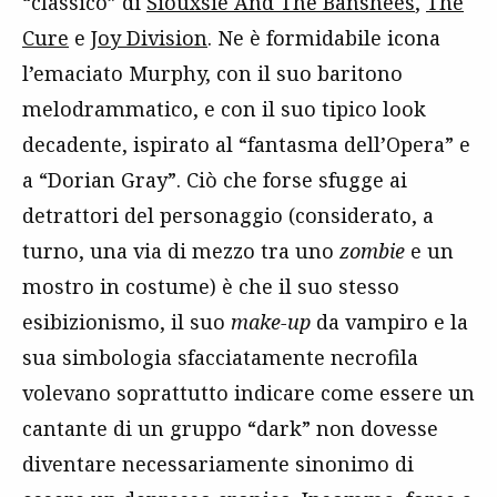
“classico” di
Siouxsie And The Banshees
,
The
Cure
e
Joy Division
. Ne è formidabile icona
l’emaciato Murphy, con il suo baritono
melodrammatico, e con il suo tipico look
decadente, ispirato al “fantasma dell’Opera” e
a “Dorian Gray”. Ciò che forse sfugge ai
detrattori del personaggio (considerato, a
turno, una via di mezzo tra uno
zombie
e un
mostro in costume) è che il suo stesso
esibizionismo, il suo
make-up
da vampiro e la
sua simbologia sfacciatamente necrofila
volevano soprattutto indicare come essere un
cantante di un gruppo “dark” non dovesse
diventare necessariamente sinonimo di