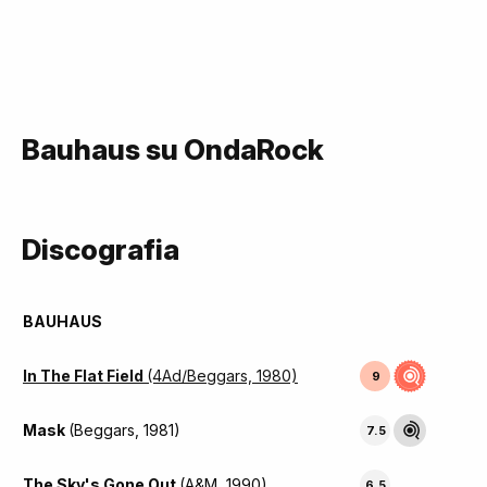
Bauhaus su OndaRock
Discografia
BAUHAUS
In The Flat Field
(4Ad/Beggars, 1980)
9
Mask
(Beggars, 1981)
7.5
The Sky's Gone Out
(A&M, 1990)
6.5