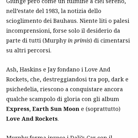
Giunge però come un fulmine a ciel sereno,
nell’estate del 1983, la notizia dello
scioglimento dei Bauhaus. Niente liti o palesi
incomprensioni, forse solo il desiderio da
parte di tutti (Murphy
in primis
) di cimentarsi
su altri percorsi.
Ash, Haskins e Jay fondano i Love And
Rockets, che, destreggiandosi tra pop, dark e
psichedelia, riescono a conquistare ancora
qualche scampolo di gloria con gli album
Express
,
Earth Sun Moon
e (soprattutto)
Love And Rockets
.
Murphy forma invece i Dali’s Car con il