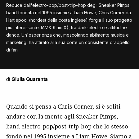
Reduce dall'electro-pop/post-trip-hop degli Sneaker Pimps,
band fondata nel 1995 insieme a Liam Howe, Chris Corner da
Hartlepool (nordest della costa inglese) forgia il suo progetto
più interessante: IAMX (I am X), tra dark-electro e attitudine
dance. Un'esperienza che, mescolando abilmente musica e
marketing, ha attirato alla sua corte un consistente drappello
di fan
di
Giulia Quaranta
Quando si pensa a Chris Corner, si è soliti
andare con la mente agli Sneaker Pimps,
band electro-pop/post-
trip-hop
che lo stesso
fondò nel 1995 insieme a Liam Howe. Siamo a