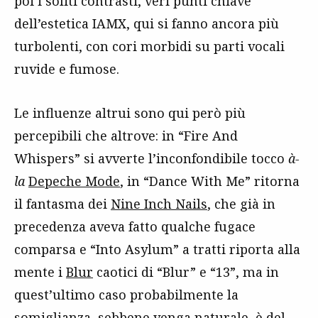
poi i soliti contrasti, veri punti chiave
dell’estetica IAMX, qui si fanno ancora più
turbolenti, con cori morbidi su parti vocali
ruvide e fumose.
Le influenze altrui sono qui però più
percepibili che altrove: in “Fire And
Whispers” si avverte l’inconfondibile tocco
à-
la
Depeche Mode
, in “Dance With Me” ritorna
il fantasma dei
Nine Inch Nails
, che già in
precedenza aveva fatto qualche fugace
comparsa e “Into Asylum” a tratti riporta alla
mente i
Blur
caotici di “Blur” e “13”, ma in
quest’ultimo caso probabilmente la
somiglianza, sebbene venga naturale, è del