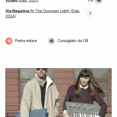
Vi/deo
(Dais, 2021)
7.5
Via Negativa
(In The Doorway Light) (Dais,
7
2024)
Pietra miliare
Consigliato da OR