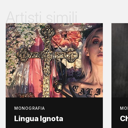
Artisti simili
MONOGRAFIA
MO
Lingua Ignota
C